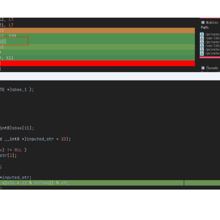
i++) {
i++) {
x[i];
mp;
[i % klen];
Val & 
0x80
;
= 
0
;
xFFFFFFFFFFFFFF00
 | keyVal;
eyVal;
Val) % 
250
;
;