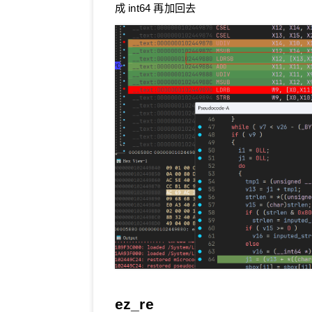
42
return
 result;
成 int64 再加回去
14
for
 (i = 
0
; i < 
250
; 
43
}
15
        sbox[i] = i;
16
    }
17
18
    uint64 j = 
0
;
19
for
 (i = 
0
; i < 
250
; 
20
        tmp = (uint8) sbo
21
        int64 v13 = j + t
22
char
 keyVal = key
23
int
 bitFlag = key
24
        uint64 covertVal 
25
if
 (bitFlag) {
26
// 负数
27
            covertVal = 
0
28
        } 
else
 {
29
            covertVal = k
30
        }
31
        j = (v13 + covert
32
        sbox[i] = sbox[j]
ez_re
33
        sbox[j] = tmp;