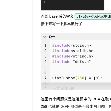
22
    };
23
24
do
得到 base 后的密文
bExa9y+XlAbleJPl
25
    {
接下来写一下脚本就行了
26
        v2 = v10[v0];
27
        v3 = v1 + v2 + by
28
        v4 = v3 + 
63
;
C++
29
if
 ( v3 >= 
0
 )
1
#
include
<stdio.h>
30
            v4 = v3;
2
#
include
<stdlib.h>
31
        v1 = v3 - (v4 & 
0
3
#
include
<string.h>
32
        v10[v0] = v10[v1]
4
#
include
"defs.h"
33
        v10[v1] = v2;
5
34
        ++v0;
6
35
    }
7
uint8 sbox[
250
] = {
0
};
36
while
 ( v0 != 
64
 );
8
37
9
//初始化s表
38
for
 (
int
 j = 
0
; j < 
6
10
void
init_sbox
(
char
 *key,
39
printf
(
"%c"
, aAbc
这里有个问题就是这道题中的 RC4 在取
11
    uint64 i, k;
40
    }
12
    int64 tmp;
256 也就是 0xFF 那倒是不会出啥问题，但
41
13