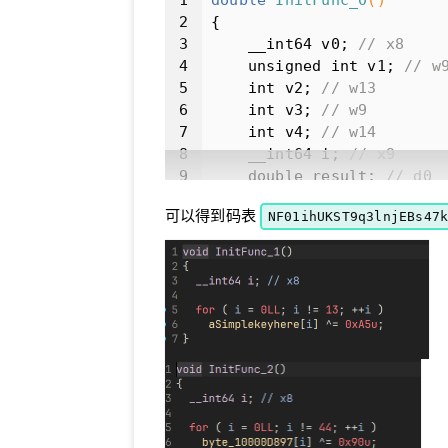
2
{
3
    __int64 v0; 
// x8
4
unsigned
int
 v1; 
// w
5
int
 v2; 
// w13
6
int
 v3; 
// w9
7
int
 v4; 
// w14
8
    __int64 i; 
// x9
9
double
 result; 
// d0
10
    __int128 v7[
2
]; 
// [x
可以得到码表
NF01ihUKST9q3lnjEBs47
11
    __int128 v8; 
// [xsp+
12
    __int128 v9; 
// [xsp+
13
14
    v0 = 
0LL
;
15
    v1 = 
0
;
16
17
unsigned
char
 v10[
64
]
18
0x00
, 
0x01
, 
0
19
0x10
, 
0x11
, 
0
20
0x20
, 
0x21
, 
0
21
0x30
, 
0x31
, 
0