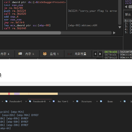
 + sbox[k]) % 
250
];
 = {
0xF6
, 
0xCC
, 
0xC8
, 
0xD5
, 
0xC9
, 
0xC0
, 
0xEE
, 
0xC
] = {
0xf1
,
0x0a
,
0x19
,
0x2a
,
0x76
,
0xf6
,
0x35
,
0xcf
,
0x0d
换
data, 
33
, 
13
);
3
; ++i) {
[i]);
6_b361nn3r}