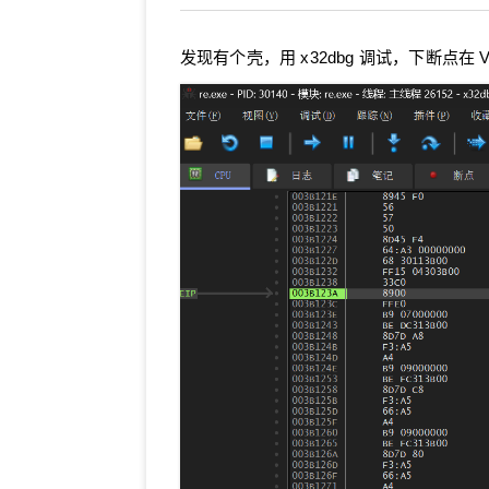
34
    }
35
}
发现有个壳，用 x32dbg 调试，下断点在 V
36
37
//加解密函数
38
void
enc_dec
(
char
 *key, 
u
39
int
 i, j, k, R, tmp;
40
41
init_sbox
(key, klen);
42
43
//    for (int l = 0; l <
44
//        printf("0x%x, "
45
//    }
46
47
    j = k = 
0
;
48
for
 (i = 
0
; i < slen;
49
        j = (j + 
1
) % 
250
50
        k = (k + sbox[j])
51
52
        tmp = sbox[j];
53
        sbox[j] = sbox[k]