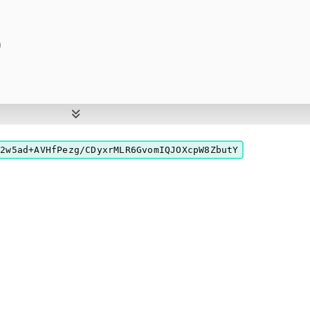
9
sp+0h] [xbp-90h]
k2w5ad+AVHfPezg/CDyxrMLR6GvomIQJOXcpW8ZbutY
20h] [xbp-70h]
30h] [xbp-60h]
 = {
x02
, 
0x03
, 
0x04
, 
0x05
, 
0x06
, 
0x07
, 
0x08
, 
0x09
, 
0x
x12
, 
0x13
, 
0x14
, 
0x15
, 
0x16
, 
0x17
, 
0x18
, 
0x19
, 
0x
x22
, 
0x23
, 
0x24
, 
0x25
, 
0x26
, 
0x27
, 
0x28
, 
0x29
, 
0x
x32
, 
0x33
, 
0x34
, 
0x35
, 
0x36
, 
0x37
, 
0x38
, 
0x39
, 
0x