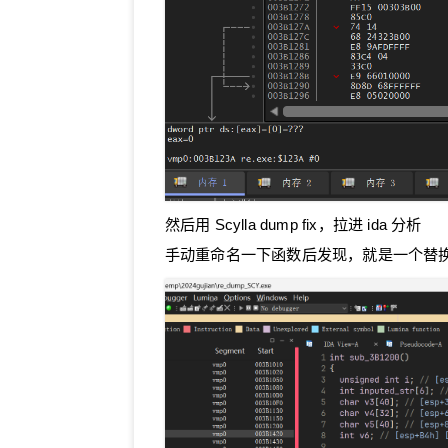
54
        sbox[k] = tmp;
55
56
        R = sbox[(sbox[j]
57
58
        data[i] ^= R;
59
    }
60
}
61
62
int
main
()
{
63
unsigned
char
 key[
13
]
然后用 Scylla dump fix，拉进 ida 分析
64
unsigned
char
 data[
33
65
手动重命名一下函数后发现，就是一个替
66
enc_dec
((
char
 *)key, 
67
68
for
 (
int
 i = 
0
; i < 
3
69
printf
(
"%c"
, data
70
    }
71
72
return
0
;
73
}
74
// flag{45_4_105_r3v3r51n