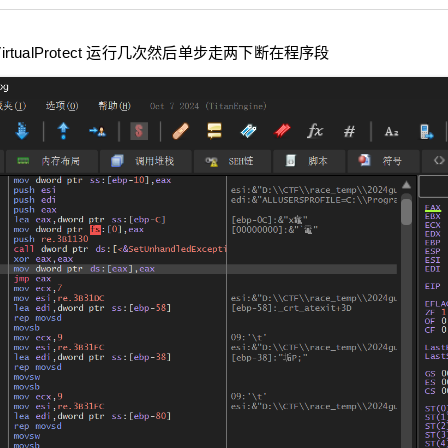
irtualProtect 运行几次然后单步走两下断在程序段
nsigned
char
 *data, 
int
 slen, 
int
 klen)
{
 250; ++l) {
, (uint8) sbox[l]);
 i++) {
;
 % 
250
;
;