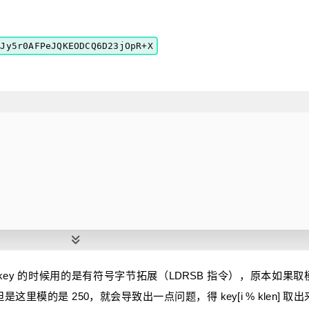
BJy5r0AFPeJQKEODCQ6D23jOpR+X
te_100007F00[(
unsigned
 __int8)v0 % 
5u
];
xFFFFFFC0
);
;
4
; ++j) {
 
int
 klen)
{
defghijklmn[v10[j]]);
 key 的时候用的是有符号字节拓展（LDRSB 指令），原本如果
是这里模的是 250，就会导致出一点问题，得 key[i % klen] 取