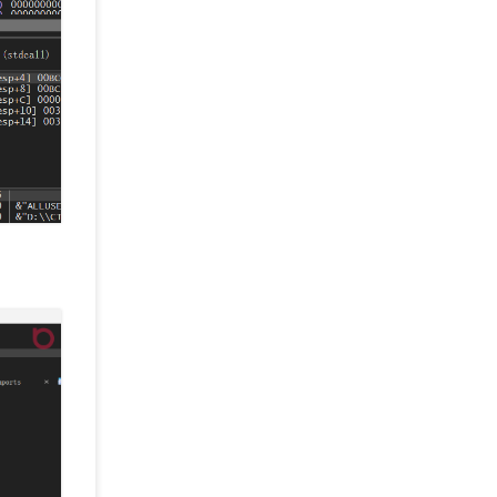
0
, 
0xDC
, 
0xED
, 
0xC0
, 
0xD7
, 
0xC0
};
,
0x87
,
0x48
,
0x0d
,
0x47
,
0x49
,
0xd8
,
0xa4
,
0x27
,
0x01
,
0x8